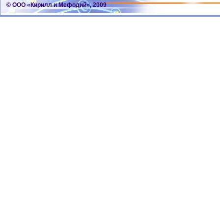
© ООО «Кирилл и Мефодий», 2009