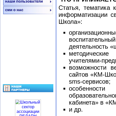
Статья, тематика 
информатизации с
Школа»:
организационн
воспитательн
деятельность «
методические
учителями-пред
возможности ве
сайтов «КМ-Шко
sms-сервисов;
особенност
образователь
кабинета» в «К
и др.