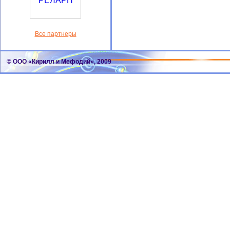
Все партнеры
© ООО «Кирилл и Мефодий», 2009