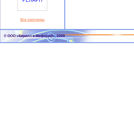
Все партнеры
© ООО «Кирилл и Мефодий», 2009