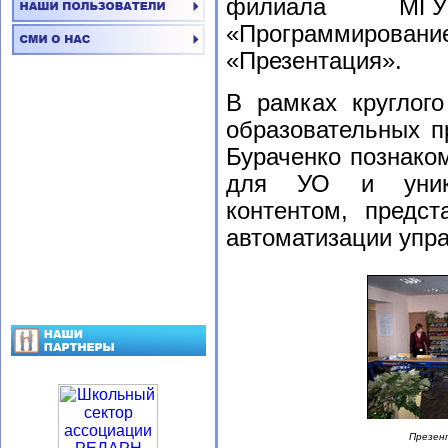
филиала МГ
«Программирован
«Презентация».
В рамках круглого
образовательных 
Бураченко познако
для УО и уника
контентом, предс
автоматизации упр
Презен