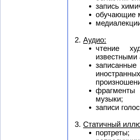
запись хими
обучающие 
медиалекции
Аудио:
чтение ху
известными 
записанны
иностранн
произношени
фрагменты 
музыки;
записи голос
Статичный иллю
портреты;