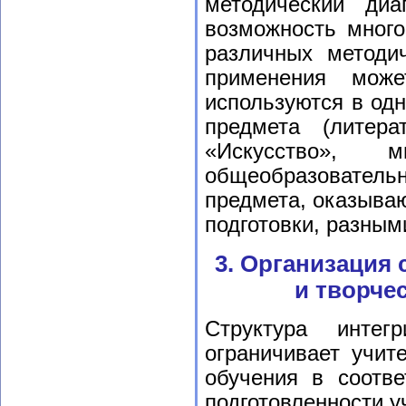
методический диа
возможность много
различных методич
применения може
используются в одн
предмета (литера
«Искусство», 
общеобразовательн
предмета, оказыва
подготовки, разным
3. Организация
и творче
Структура интег
ограничивает учит
обучения в соотв
подготовленности у