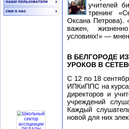
учителей б
тренинг «С
Оксана Петрова). 
важен, жизненн
условиях!» — мнен
В БЕЛГОРОДЕ И
УРОКОВ В СЕТЕ
С 12 по 18 сентяб
ИПКиППС на курса
директоров и учи
учреждений слуш
Каждый слушатель
новой для них элек